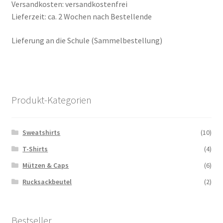
Kasse
Versandkosten: versandkostenfrei
Lieferzeit: ca. 2 Wochen nach Bestellende
Mein Konto
Lieferung an die Schule (Sammelbestellung)
Versand
Impressum
Produkt-Kategorien
Sweatshirts
(10)
T-Shirts
(4)
Mützen & Caps
(6)
Rucksackbeutel
(2)
Bestseller