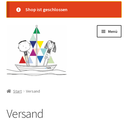
Shop ist geschlossen
Zur
Zum
Menü
Navigation
Inhalt
springen
springen
Startseite
Start
Versand
Shop
Versand
Warenkorb